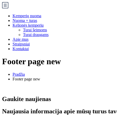
Kemperių nuoma
Nuoma + turas
Kelionės kemperiu
Turai šeimoms
Turai draugams
Apie mus
Straipsniai
Kontaktai
Footer page new
Pradžia
Footer page new
Gaukite naujienas
Naujausia informacija apie mūsų turus tav