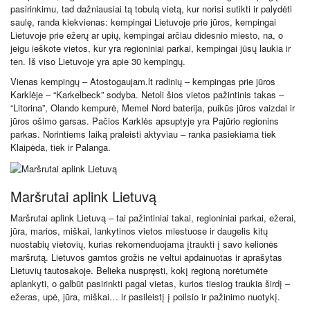
pasirinkimu, tad dažniausiai tą tobulą vietą, kur norisi sutikti ir palydėti
saulę, randa kiekvienas: kempingai Lietuvoje prie jūros, kempingai
Lietuvoje prie ežerų ar upių, kempingai arčiau didesnio miesto, na, o
jeigu ieškote vietos, kur yra regioniniai parkai, kempingai jūsų laukia ir
ten. Iš viso Lietuvoje yra apie 30 kempingų.
Vienas kempingų – Atostogaujam.lt radinių – kempingas prie jūros
Karklėje – “Karkelbeck” sodyba. Netoli šios vietos pažintinis takas –
“Litorina”, Olando kempurė, Memel Nord baterija, puikūs jūros vaizdai ir
jūros ošimo garsas. Pačios Karklės apsuptyje yra Pajūrio regionins
parkas. Norintiems laiką praleisti aktyviau – ranka pasiekiama tiek
Klaipėda, tiek ir Palanga.
Maršrutai aplink Lietuvą
Maršrutai aplink Lietuvą – tai pažintiniai takai, regioniniai parkai, ežerai,
jūra, marios, miškai, lankytinos vietos miestuose ir daugelis kitų
nuostabių vietovių, kurias rekomenduojama įtraukti į savo kelionės
maršrutą. Lietuvos gamtos grožis ne veltui apdainuotas ir aprašytas
Lietuvių tautosakoje. Belieka nuspręsti, kokį regioną norėtumėte
aplankyti, o galbūt pasirinkti pagal vietas, kurios tiesiog traukia širdį –
ežeras, upė, jūra, miškai… ir pasileistį į poilsio ir pažinimo nuotykį.