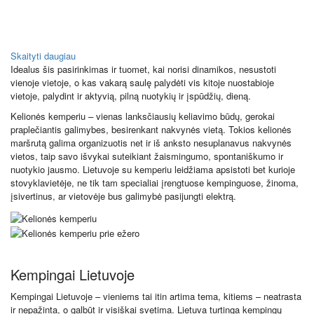
Skaityti daugiau
Idealus šis pasirinkimas ir tuomet, kai norisi dinamikos, nesustoti
vienoje vietoje, o kas vakarą saulę palydėti vis kitoje nuostabioje
vietoje, palydint ir aktyvią, pilną nuotykių ir įspūdžių, dieną.
Kelionės kemperiu – vienas lanksčiausių keliavimo būdų, gerokai
praplečiantis galimybes, besirenkant nakvynės vietą. Tokios kelionės
maršrutą galima organizuotis net ir iš anksto nesuplanavus nakvynės
vietos, taip savo išvykai suteikiant žaismingumo, spontaniškumo ir
nuotykio jausmo. Lietuvoje su kemperiu leidžiama apsistoti bet kurioje
stovyklavietėje, ne tik tam specialiai įrengtuose kempinguose, žinoma,
įsivertinus, ar vietovėje bus galimybė pasijungti elektrą.
Kempingai Lietuvoje
Kempingai Lietuvoje – vieniems tai itin artima tema, kitiems – neatrasta
ir nepažinta, o galbūt ir visiškai svetima. Lietuva turtinga kempingų