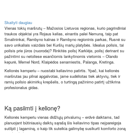
Skaityti daugiau
Vienas tokių maršrutų – Mažosios Lietuvos regionas, kurio pagrindiniai
traukos objektai yra Rojaus kelias, einantis palei Nemuną, taip pat
Smalininkai, Rambyno kalnas ir Rambyno regioninis parkas, Rusnė su
savo unikaliais vaizdais bei Kuršių marių platybės. Idealus poilsis, tai
poilsis prie jūros (nuoroda)? Rinkitės poilsį Karklėje, poilsį derinant su
pažintimi su netoliese esančiomis lankytinomis vietomis – Olando
kepurė, Memel Nord, Klaipėdos senamiestis, Palanga, Kretinga.
Kelionės kemperiu – nuostabi keliavimo patirtis. Ypač, kai kelionės
maršrutas jau pilnai apgalvotas, jame sudėliotas tiek aktyvių, tiek ir
ramių poilsio akimirkų krepšelis, o turtingą pažinimo patirtį užtikrina
profesionalus gidas.
Ką pasiimti į kelionę?
Kelionės kemperiu vienas didžiųjų privalumų – erdvė daiktams, tad
planuojant būtiniausių daiktų sąrašą šis keliavimo tipas neįpareigoja
sutilpti į lagaminą, o kaip tik suteikia galimybę susikurti komforto zoną