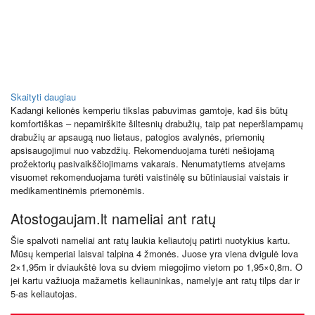
Skaityti daugiau
Kadangi kelionės kemperiu tikslas pabuvimas gamtoje, kad šis būtų
komfortiškas – nepamirškite šiltesnių drabužių, taip pat neperšlampamų
drabužių ar apsaugą nuo lietaus, patogios avalynės, priemonių
apsisaugojimui nuo vabzdžių. Rekomenduojama turėti nešiojamą
prožektorių pasivaikščiojimams vakarais. Nenumatytiems atvejams
visuomet rekomenduojama turėti vaistinėlę su būtiniausiai vaistais ir
medikamentinėmis priemonėmis.
Atostogaujam.lt nameliai ant ratų
Šie spalvoti nameliai ant ratų laukia keliautojų patirti nuotykius kartu.
Mūsų kemperiai laisvai talpina 4 žmonės. Juose yra viena dvigulė lova
2×1,95m ir dviaukštė lova su dviem miegojimo vietom po 1,95×0,8m. O
jei kartu važiuoja mažametis keliauninkas, namelyje ant ratų tilps dar ir
5-as keliautojas.