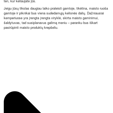
ten, kur keliaujate jūs.
Jeigu jūsų tikslas daugiau laiko praleisti gamtoje, tikėtina, maisto ruoša
gamtoje ir piknikai bus viena sudedamųjų kelionės dalių. Dažniausiai
kemperiuose yra įrengta įrengta viryklė, skirta maisto gaminimui,
šaldytuvas, tad susiplanavus galimą meniu – paranku bus iškart
pasirūpinti maisto produktų krepšeliu.