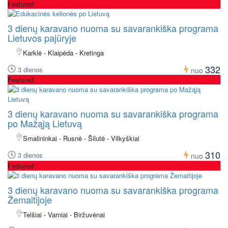
Featured
3 dienų karavano nuoma su savarankiška programa
Lietuvos pajūryje
Karklė - Klaipėda - Kretinga
332
3 dienos
nuo
Featured
3 dienų karavano nuoma su savarankiška programa
po Mažąją Lietuvą
Smalininkai - Rusnė - Šilutė - Vilkyškiai
310
3 dienos
nuo
Featured
3 dienų karavano nuoma su savarankiška programa
Žemaitijoje
Telšiai - Varniai - Biržuvėnai