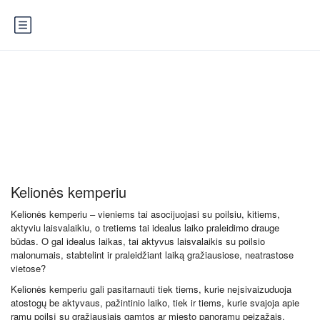
Kelionės kemperiu
Kelionės kemperiu
Kelionės kemperiu – vieniems tai asocijuojasi su poilsiu, kitiems,
aktyviu laisvalaikiu, o tretiems tai idealus laiko praleidimo drauge
būdas. O gal idealus laikas, tai aktyvus laisvalaikis su poilsio
malonumais, stabtelint ir praleidžiant laiką gražiausiose, neatrastose
vietose?
Kelionės kemperiu gali pasitarnauti tiek tiems, kurie neįsivaizuduoja
atostogų be aktyvaus, pažintinio laiko, tiek ir tiems, kurie svajoja apie
ramų poilsį su gražiausiais gamtos ar miesto panoramų peizažais.