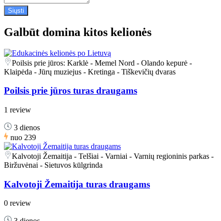
Galbūt domina kitos kelionės
Poilsis prie jūros: Karklė - Memel Nord - Olando kepurė -
Klaipėda - Jūrų muziejus - Kretinga - Tiškevičių dvaras
Poilsis prie jūros turas draugams
1 review
3 dienos
nuo
239
Kalvotoji Žemaitija - Telšiai - Varniai - Varnių regioninis parkas -
Biržuvėnai - Sietuvos kūlgrinda
Kalvotoji Žemaitija turas draugams
0 review
3 dienos