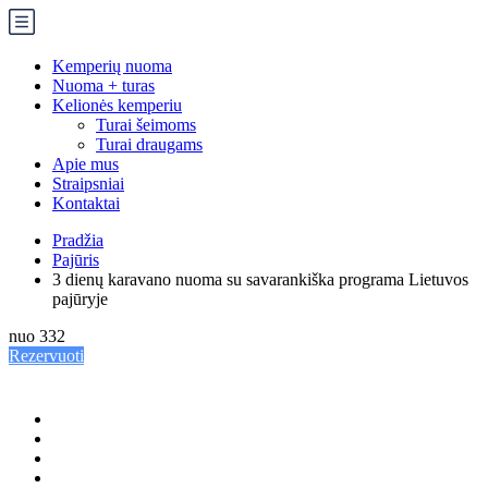
Kemperių nuoma
Nuoma + turas
Kelionės kemperiu
Turai šeimoms
Turai draugams
Apie mus
Straipsniai
Kontaktai
Pradžia
Pajūris
3 dienų karavano nuoma su savarankiška programa Lietuvos
pajūryje
nuo
332
Rezervuoti