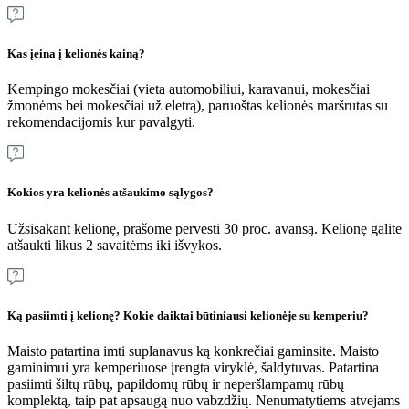
Kas įeina į kelionės kainą?
Kempingo mokesčiai (vieta automobiliui, karavanui, mokesčiai
žmonėms bei mokesčiai už eletrą), paruoštas kelionės maršrutas su
rekomendacijomis kur pavalgyti.
Kokios yra kelionės atšaukimo sąlygos?
Užsisakant kelionę, prašome pervesti 30 proc. avansą. Kelionę galite
atšaukti likus 2 savaitėms iki išvykos.
Ką pasiimti į kelionę? Kokie daiktai būtiniausi kelionėje su kemperiu?
Maisto patartina imti suplanavus ką konkrečiai gaminsite. Maisto
gaminimui yra kemperiuose įrengta viryklė, šaldytuvas. Patartina
pasiimti šiltų rūbų, papildomų rūbų ir neperšlampamų rūbų
komplektą, taip pat apsaugą nuo vabzdžių. Nenumatytiems atvejams