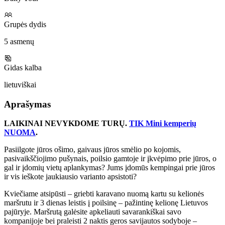
Grupės dydis
5 asmenų
Gidas kalba
lietuviškai
Aprašymas
LAIKINAI NEVYKDOME TURŲ.
TIK Mini kemperių
NUOMA
.
Pasiilgote jūros ošimo, gaivaus jūros smėlio po kojomis,
pasivaikščiojimo pušynais, poilsio gamtoje ir įkvėpimo prie jūros, o
gal ir įdomių vietų aplankymas? Jums įdomūs kempingai prie jūros
ir vis ieškote jaukiausio varianto apsistoti?
Kviečiame atsipūsti – griebti karavano nuomą kartu su kelionės
maršrutu ir 3 dienas leistis į poilsinę – pažintinę kelionę Lietuvos
pajūryje. Maršrutą galėsite apkeliauti savarankiškai savo
kompanijoje bei praleisti 2 naktis geros savijautos sodyboje –