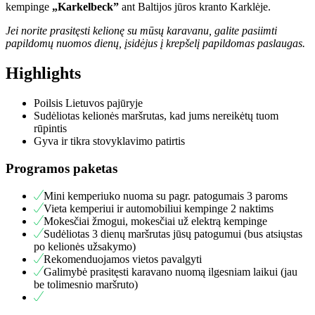
kempinge
„Karkelbeck”
ant Baltijos jūros kranto Karklėje.
Jei norite prasitęsti kelionę su mūsų karavanu, galite pasiimti
papildomų nuomos dienų, įsidėjus į krepšelį papildomas paslaugas.
Highlights
Poilsis Lietuvos pajūryje
Sudėliotas kelionės maršrutas, kad jums nereikėtų tuom
rūpintis
Gyva ir tikra stovyklavimo patirtis
Programos paketas
Mini kemperiuko nuoma su pagr. patogumais 3 paroms
Vieta kemperiui ir automobiliui kempinge 2 naktims
Mokesčiai žmogui, mokesčiai už elektrą kempinge
Sudėliotas 3 dienų maršrutas jūsų patogumui (bus atsiųstas
po kelionės užsakymo)
Rekomenduojamos vietos pavalgyti
Galimybė prasitęsti karavano nuomą ilgesniam laikui (jau
be tolimesnio maršruto)