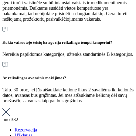
gerai turėti vaistinėlę su būtiniausiai vaistais ir medikamentinėmis
priemonėmis. Daiktams susidėti vietos kemperiuose yra
pakankamai, tad nebijokite prisidėti ir daugiau daiktų. Gerai turėti
nešiojamą prožektorių pasivaikščiojimams vakarais.
Kokia vairuotojo teisių kategorija reikalinga tempti kemperiui?
Nereikia papildomos kategorijos, užtenka standartinės B kategorijos.
Ar reikalingas avansinis mokėjimas?
Taip. 30 proc, jei jūs atšaukiate kelionę likus 2 savaitėms iki kelionės
datos, avansas bus grąžintas. Jei mes atšaukiame kelionę dėl savų
priežasčių - avansas taip pat bus grąžintas.
nuo
332
Rezervacija
Užklausa