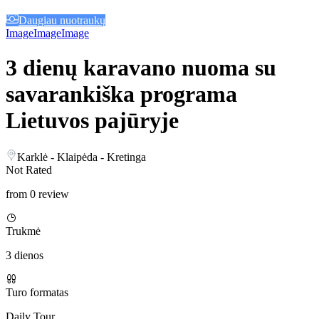
Daugiau nuotraukų
Image
Image
Image
3 dienų karavano nuoma su
savarankiška programa
Lietuvos pajūryje
Karklė - Klaipėda - Kretinga
Not Rated
from 0 review
Trukmė
3 dienos
Turo formatas
Daily Tour