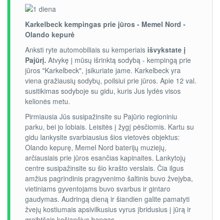
Karkelbeck kempingas prie jūros - Memel Nord -
Olando kepurė
Anksti ryte automobiliais su kemperiais
išvykstate į
Pajūrį.
Atvykę į mūsų išrinktą sodybą - kempingą prie
jūros "Karkelbeck", įsikuriate jame. Karkelbeck yra
viena gražiausių sodybų, poilsiui prie jūros. Apie 12 val.
susitikimas sodyboje su gidu, kuris Jus lydės visos
kelionės metu.
Pirmiausia Jūs susipažinsite su Pajūrio regioniniu
parku, bei jo lobiais. Leisitės į žygį pėsčiomis. Kartu su
gidu lankysite svarbiausius šios vietovės objektus:
Olando kepurę, Memel Nord baterijų muziejų,
arčiausiais prie jūros esančias kapinaites. Lankytojų
centre susipažinsite su šio krašto verslais. Čia ilgus
amžius pagrindinis pragyvenimo šaltinis buvo žvejyba,
vietiniams gyventojams buvo svarbus ir gintaro
gaudymas. Audringą dieną ir šiandien galite pamatyti
žvejų kostiumais apsivilkusius vyrus įbridusius į jūrą ir
graibtšais košiančius bangas.