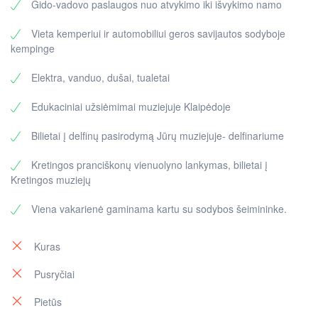
Gido-vadovo paslaugos nuo atvykimo iki išvykimo namo
muziejų, kuriame galėsite pasidžiaugti edukaciniais
Marijai bažnyčios ansamblyje. Susipažinsite su
užsiėmimais ir ekskursija. Aplankę muziejų, dviračiais
vienuolyno gyvenimo ritmu, vienuolių darbais ir
Vieta kemperiui ir automobiliui geros savijautos sodyboje
grįšime į kempingą Karklėje.
kasdienybe. Apžiūrėję bažnyčios turtus, pamankštinsite
kempinge
Vakare sodyboje galėsite aptarti dienos įspūdžius prie
kojas kopdami į bokštą.
laužo.
Elektra, vanduo, dušai, tualetai
Kretinga garsi atgimusiais Tiškevičių dvaro rūmuose su
žiemos sodu. Muziejuje išvysite Salaspilio mūšio
Edukaciniai užsiėmimai muziejuje Klaipėdoje
paveikslą ne tik ant drobės, bet interaktyviame
kompiuteriniame terminale.
Bilietai į delfinų pasirodymą Jūrų muziejuje- delfinariume
Po turiningo laiko grįšite į kempingą. Likęs laikas bus
jūsų maudynėms ar pasivaikščiojimas prie jūros ir
Kretingos pranciškonų vienuolyno lankymas, bilietai į
vykimas namo.
Kretingos muziejų
Viena vakarienė gaminama kartu su sodybos šeimininke.
Kuras
Pusryčiai
Pietūs