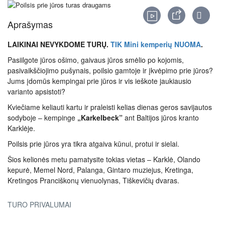
Aprašymas
LAIKINAI NEVYKDOME TURŲ.
TIK Mini kemperių NUOMA
.
Pasiilgote jūros ošimo, gaivaus jūros smėlio po kojomis,
pasivaikščiojimo pušynais, poilsio gamtoje ir įkvėpimo prie jūros?
Jums įdomūs kempingai prie jūros ir vis ieškote jaukiausio
varianto apsistoti?
Kviečiame keliauti kartu ir praleisti kelias dienas geros savijautos
sodyboje – kempinge
„Karkelbeck”
ant Baltijos jūros kranto
Karklėje.
Poilsis prie jūros yra tikra atgaiva kūnui, protui ir sielai.
Šios kelionės metu pamatysite tokias vietas – Karklė, Olando
kepurė, Memel Nord, Palanga, Gintaro muziejus, Kretinga,
Kretingos Pranciškonų vienuolynas, Tiškevičių dvaras.
TURO PRIVALUMAI