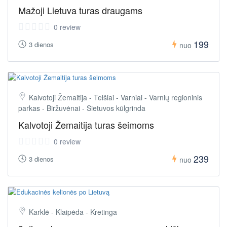
Mažoji Lietuva turas draugams
0 review
199
3 dienos
nuo
Kalvotoji Žemaitija - Telšiai - Varniai - Varnių regioninis
parkas - Biržuvėnai - Sietuvos kūlgrinda
Kalvotoji Žemaitija turas šeimoms
0 review
239
3 dienos
nuo
Karklė - Klaipėda - Kretinga