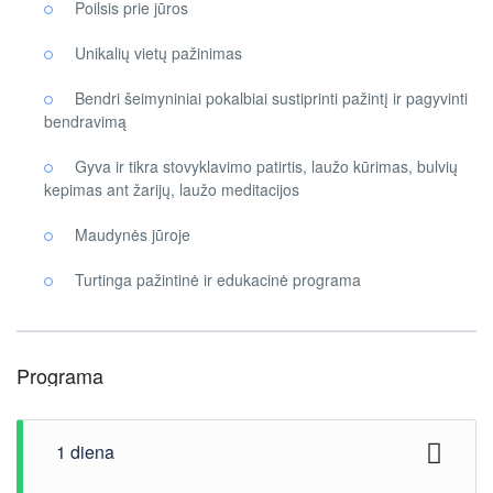
Poilsis prie jūros
Unikalių vietų pažinimas
Bendri šeimyniniai pokalbiai sustiprinti pažintį ir pagyvinti
bendravimą
Gyva ir tikra stovyklavimo patirtis, laužo kūrimas, bulvių
kepimas ant žarijų, laužo meditacijos
Maudynės jūroje
Turtinga pažintinė ir edukacinė programa
Programa
1 diena