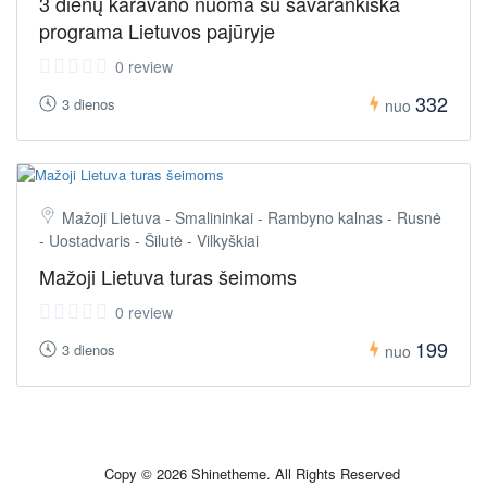
3 dienų karavano nuoma su savarankiška
programa Lietuvos pajūryje
0 review
332
3 dienos
nuo
Mažoji Lietuva - Smalininkai - Rambyno kalnas - Rusnė
- Uostadvaris - Šilutė - Vilkyškiai
Mažoji Lietuva turas šeimoms
0 review
199
3 dienos
nuo
Copy © 2026 Shinetheme. All Rights Reserved