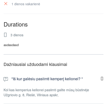
1 dienos vakarienė
Durations
3 dienos
asdasdasd
Dažniausiai užduodami klausimai
"Iš kur galėsiu pasiimti kemperį kelionei? "
Kol kas kemperius kelionei pasiimti galite mūsų būstinėje
Užgriovio g. 8, Riešė, Vilniaus apskr,