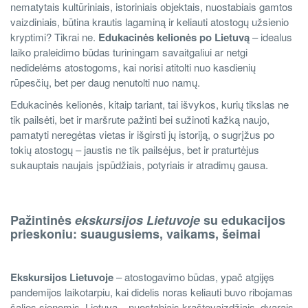
nematytais kultūriniais, istoriniais objektais, nuostabiais gamtos
vaizdiniais, būtina krautis lagaminą ir keliauti atostogų užsienio
kryptimi? Tikrai ne.
Edukacinės kelionės po Lietuvą
– idealus
laiko praleidimo būdas turiningam savaitgaliui ar netgi
nedidelėms atostogoms, kai norisi atitolti nuo kasdienių
rūpesčių, bet per daug nenutolti nuo namų.
Edukacinės kelionės, kitaip tariant, tai išvykos, kurių tikslas ne
tik pailsėti, bet ir maršrute pažinti bei sužinoti kažką naujo,
pamatyti neregėtas vietas ir išgirsti jų istoriją, o sugrįžus po
tokių atostogų – jaustis ne tik pailsėjus, bet ir praturtėjus
sukauptais naujais įspūdžiais, potyriais ir atradimų gausa.
Pažintinės
ekskursijos Lietuvoje
su edukacijos
prieskoniu: suaugusiems, vaikams, šeimai
Ekskursijos Lietuvoje
– atostogavimo būdas, ypač atgijęs
pandemijos laikotarpiu, kai didelis noras keliauti buvo ribojamas
šalies sienomis. Lietuva – nuostabiais kraštovaizdžiais, dvarais,