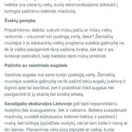
veiklos yra viena tų vietų, kurią rekomenduojama įsitraukti į
turtingos pažinimu kelionės maršrutą.
Žvakių gamyba
Pripažinkime, daiktai, sukurti mūsų pačių ar mūsų vaikų
rankomis – visuomet turi ypatingą vertę, tiesa?
Žemaičių
muziejus ir jo edukacinių veiklų programa suteikia galimybę ne
tik iš vaško pasigaminti tikrą vaškinę žvakę, bet dar ir jos
šviesoje paskaityti, kaip kadaise darė mūsų protėviai.
Pažintis su vaistiniais augalais
Vaistiniai augalai nuo seno turėjo ypatingą vertę. Žemaičių
muziejus suteikia galimybę ne tik pažinti tokių augalų įvairovę ir
išgirsti apie tai teoriškai, bet ir praktiškai rinkti augalus bei
pasigaminti iš jų skanią bei sveiką arbatą.
Savaitgalio ekskursijos Lietuvoje
gali tapti nepamirštamu
nuotykiu tiek suaugusiems, tiek ir vaikams. Belieka susiplanuoti
maršrutą, susidėti būtiniausius kelionei daiktus ir pasileisti į
mažą, bet turtingą įspūdžiais nuotykį, net jei tam turite ir vieną ar
dvi dienas. Planavimas nėra jūsų stiprybė ar veikla, kuriai