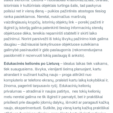
istoriniais ir kultūriniais objektais turtinga šalis, tad paskyrus
poilsiui net ir vieną dieną – puikios pažintinės atostogos tiesiog
ranka pasiekiamos. Neretai, nusimačius maršrutą
vaizdingiausių krypčių, istorinių objektų link – poreikį pažinti ir
išgirsti jų istoriją galima patenkinti tiesiog informacinių stendų
objektuose dėka, tereikia nepamiršti stabtelti ir skirti laiko
pažinimui. Norint parsivežti iš tokių išvykų pažinimo kiek galima
daugiau – dažniausiai lankytinuose objektuose suteikiama
galimybė pasinaudoti ir gido paslaugomis (rekomenduojama
pasidomėti ir rezervuoti tokią paslaugą iš anksto).
Edukacinės kelionės po Lietuvą
– idealus laikas tiek vaikams,
tiek suaugusiems. Išvyka, vienijanti šeimą planuojant, kartu
atrandant ir sužinant kažką naujo – proga atitrūkti nuo
kompiuterio ar telefono ekranų, praleisti kartu laiką kokybiškai ir,
žinoma, pagerinti tarpusavio ryšį. Edukacinių kelionių
privalumas – atradimai ir naujos patirtys, nes tokių kelionių
metu neretai galima ne tik išgirsti ir pamatyti, bet ir praktiškai
prisiliesti prie daugelio įdomių dalykų, išmokti ar paragauti kažką
naujo, eksperimentuoti. Sutikite, jog vieną kartą kažką praktiškai