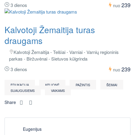
239
3 dienos
nuo
Kalvotoji Žemaitija turas
draugams
Kalvotoji Žemaitija - Telšiai - Varniai - Varnių regioninis
parkas - Biržuvėnai - Sietuvos kūlgrinda
239
3 dienos
nuo
EDUKACIJA
KELIONĖ
PAŽINTIS
ŠEIMAI
SUAUGUSIEMS
VAIKAMS
Share
Eugenijus