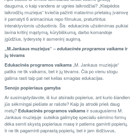
dauguma, o kaip
vandens ar ugnies laikrodžiai? „Klaipėdos
laikrodžių muziejus“ kviečia pažinti matavimo prietaisų įvairovę
ir pamatyti 6 animacinius repo filmukus, praturtintus
interaktyviomis užduotimis. Šis edukacinis užsiėmimas puikiai
lavina kritinį mąstymą, kūrybiškumą, darbo komandoje
įgūdžius, lyderystę ir asmeninį augimą.
„M.Jankaus muziejus“ –
edukacinės programos vaikams
ir
jų tėvams
Edukacinės programos vaikams
„M. Jankaus muziejuje“
patiks ne tik vaikams, bet ir jų tėvams. Čia po vienu stogu
galima rasti taip pat net kelias smagias edukacijas.
Senojo popieriaus gamyba
Ar susimąstydavote, iš kur atsirado popierius, ant kurio šiandien
jūs sėkmingai piešiate ar rašote? Kaip jis atrodė prieš daug
metų?
Edukacinės programos vaikams
ir suaugusiems M.
Jankaus muziejuje suteikia galimybę specialiu sėmimo formų
dėka semti skystą popieriaus masę ir patiems gaminti popierių.
Ir ne tik pagaminti paprastą popierių, bet ir jam išdžiuvus,