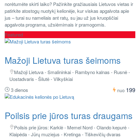
norėtumėte skirti laiko? Pažinkite gražiausiais Lietuvos vietas ir
patirkite atostogų nuotykį kelionėje, kur viskas apgalvota apie
jus – turai su nameliais ant ratų, su jau už jus kruopščiai
apgalvota programa, užsiėmimais ir pramogomis.
Featured
Mažoji Lietuva turas šeimoms
Mažoji Lietuva - Smalininkai - Rambyno kalnas - Rusnė -
Uostadvaris - Šilutė - Vilkyškiai
199
3 dienos
nuo
Poilsis prie jūros turas draugams
Poilsis prie jūros: Karklė - Memel Nord - Olando kepurė -
Klaipėda - Jūrų muziejus - Kretinga - Tiškevičių dvaras