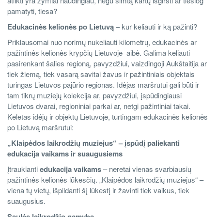
atlikti yra žymiai naudingiau, negu šimtą kartų išgirsti ar tiesiog
pamatyti, tiesa?
Edukacinės kelionės po Lietuvą
– kur keliauti ir ką pažinti?
Priklausomai nuo norimų nukeliauti kilometrų, edukacinės ar
pažintinės kelionės krypčių Lietuvoje aibė. Galima keliauti
pasirenkant šalies regioną, pavyzdžiui, vaizdingoji Aukštaitija ar
tiek žiemą, tiek vasarą savitai žavus ir pažintiniais objektais
turingas Lietuvos pajūrio regionas. Idėjas maršrutui gali būti ir
tam tikrų muziejų kolekcija ar, pavyzdžiui, įspūdingiausi
Lietuvos dvarai, regioniniai parkai ar, netgi pažintiniai takai.
Keletas idėjų ir objektų Lietuvoje, turtingam edukacinės kelionės
po Lietuvą maršrutui:
„Klaipėdos laikrodžių muziejus“ – įspūdį paliekanti
edukacija vaikams ir suaugusiems
Įtraukianti
edukacija vaikams
– neretai vienas svarbiausių
pažintinės kelionės lūkesčių. „Klaipėdos laikrodžių muziejus“ –
viena tų vietų, išpildanti šį lūkestį ir žavinti tiek vaikus, tiek
suaugusius.
Saulės laikrodžio gamyba