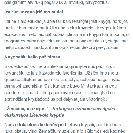
pasigaminti atvirukų pagal XIX a. atvirukų pavyzdžius.
Įvairūs knygos įrišimo būdai
Tai ne šiaip edukacija apie tai, kaip teisingai įrišti knygą, nors jos
metu ir bus mokoma įrišti vieno lanko knygelę. Knygos įrišimo
edukacijos metu taip pat supažindinama su knygų formų kaita, o
programos pabaigoje edukacijos metu pagamintą knygą galima
netgi papuošti naudojant senojo knygos dekoro pavyzdžius.
Knygnešių kelio pažinimas
Šios edukacijos metu suteikiama galimybė susipažinti su
knygnešių keliais ir žygdarbių istorijomis. Užsiėmimo metu
grupėse atliekamos įdomios užduotys, suteikiama galimybė
pamatyti autentišką rūsį, kuriame buvo M. Jankaus knygų
sandėlis, pažiūrėti filmą apie knygnešius, o žinias įtvirtinti
sprendžiant kryžiažodžius bei dalyvaujant viktorinoje.
„Žemaičių muziejus“ –
turtingos pažinimu savaitgalio
ekskursijos Lietuvoje kryptis
Nors
edukacinės kelionės po Lietuvą
krypčių pasirinkimas
labai platus
,
visgi Žemaičių muziejus ir jo siūlomos edukacinės