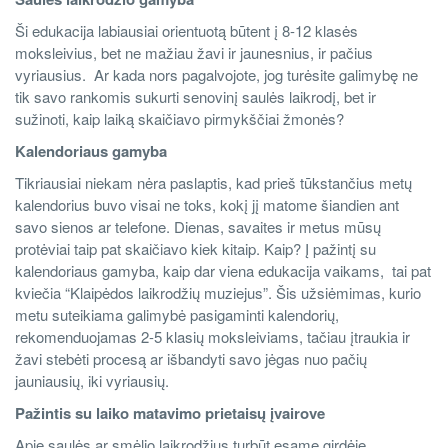
Ši edukacija labiausiai orientuotą būtent į 8-12 klasės
moksleivius, bet ne mažiau žavi ir jaunesnius, ir pačius
vyriausius. Ar kada nors pagalvojote, jog turėsite galimybę ne
tik savo rankomis sukurti senovinį saulės laikrodį, bet ir
sužinoti, kaip laiką skaičiavo pirmykščiai žmonės?
Kalendoriaus gamyba
Tikriausiai niekam nėra paslaptis, kad prieš tūkstančius metų
kalendorius buvo visai ne toks, kokį jį matome šiandien ant
savo sienos ar telefone. Dienas, savaites ir metus mūsų
protėviai taip pat skaičiavo kiek kitaip. Kaip? Į pažintį su
kalendoriaus gamyba, kaip dar viena edukacija vaikams, tai pat
kviečia “Klaipėdos laikrodžių muziejus”. Šis užsiėmimas, kurio
metu suteikiama galimybė pasigaminti kalendorių,
rekomenduojamas 2-5 klasių moksleiviams, tačiau įtraukia ir
žavi stebėti procesą ar išbandyti savo jėgas nuo pačių
jauniausių, iki vyriausių.
Pažintis su laiko matavimo prietaisų įvairove
Apie saulės ar smėlio laikrodžius turbūt esame girdėję