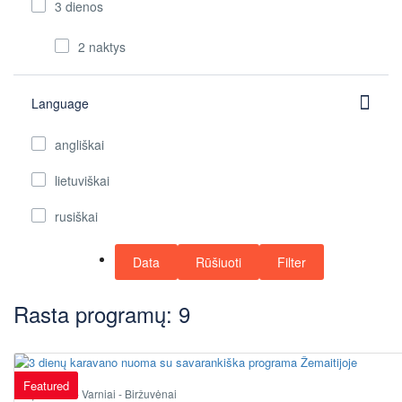
3 dienos
2 naktys
Language
angliškai
lietuviškai
rusiškai
Data
Rūšiuoti
Filter
Rasta programų: 9
Featured
Telšiai - Varniai - Biržuvėnai