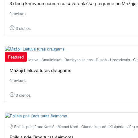
3 dienų karavano nuoma su savarankiška programa po Mažąją 
0 reviews
3 dienos
Featured
Mažoji Lietuva - Smalininkai - Rambyno kalnas - Rusnė - Uostadvaris - Šilu
Mažoji Lietuva turas draugams
0 reviews
3 dienos
Poilsis prie jūros: Karklė - Memel Nord - Olando kepurė - Klaipėda - Jūrų m
Poilsis prie jūros turas šeimoms