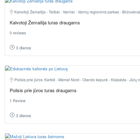
Kalvotoji Žemaitija - Telšiai - Varniai - Varnių regioninis parkas - Biržuvėna
Kalvotoji Žemaitija turas draugams
0 reviews
3 dienos
Poilsis prie jūros: Karklė - Memel Nord - Olando kepurė - Klaipėda - Jūrų m
Poilsis prie jūros turas draugams
1 Review
3 dienos