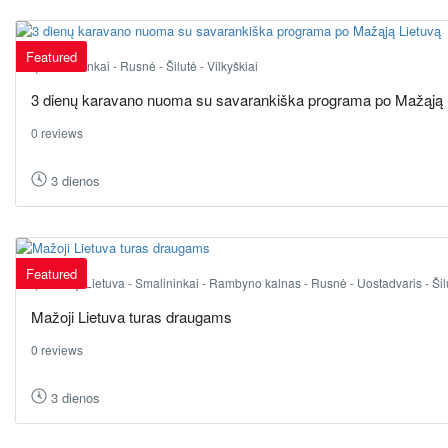
Featured
Smalininkai - Rusnė - Šilutė - Vilkyškiai
3 dienų karavano nuoma su savarankiška programa po Mažąją 
0 reviews
3 dienos
Featured
Mažoji Lietuva - Smalininkai - Rambyno kalnas - Rusnė - Uostadvaris - Šilu
Mažoji Lietuva turas draugams
0 reviews
3 dienos