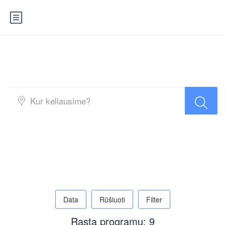
Turai draugams
Data
Rūšiuoti
Filter
Rasta programų: 9